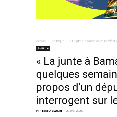
Accueil
Politique
« La junte à Bamako va tomber 
Politique
« La junte à Ba
quelques semaine
propos d’un dépu
interrogent sur l
Par
Esso ASSALIH
-
22 mai 2026