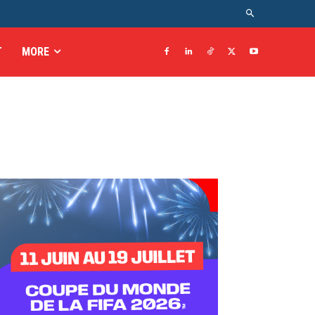
T
MORE