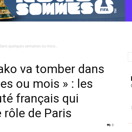
dans quelques semaines ou mois...
mako va tomber dans
s ou mois » : les
té français qui
e rôle de Paris
0