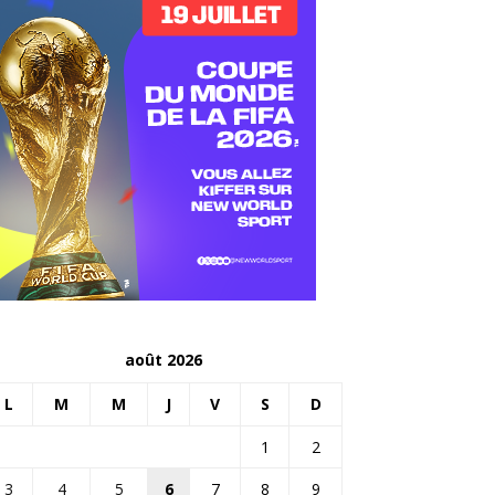
août 2026
L
M
M
J
V
S
D
1
2
3
4
5
6
7
8
9