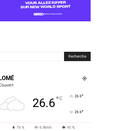
LOMÉ
Couvert
°
26.6
°
C
26.6
°
26.6
76 %
6.3kmh
95 %