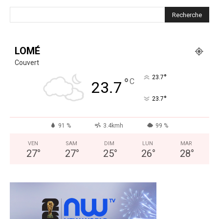
LOMÉ
Couvert
°
23.7
°
C
23.7
°
23.7
91 %
3.4kmh
99 %
VEN
SAM
DIM
LUN
MAR
27
°
27
°
25
°
26
°
28
°