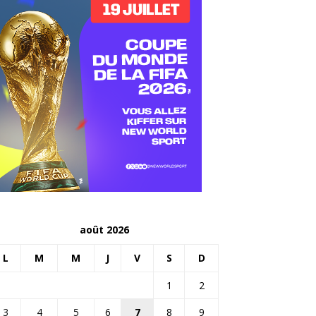
août 2026
L
M
M
J
V
S
D
1
2
3
4
5
6
7
8
9