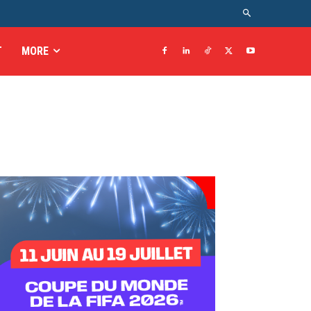
T
MORE