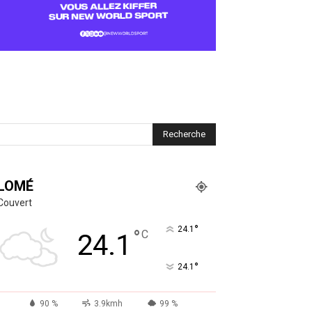
LOMÉ
Couvert
°
24.1
°
C
24.1
°
24.1
90 %
3.9kmh
99 %