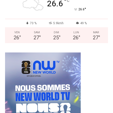
°
C
26.6
°
26.6
73 %
5.9kmh
49 %
VEN
SAM
DIM
LUN
MAR
26
°
27
°
25
°
26
°
27
°