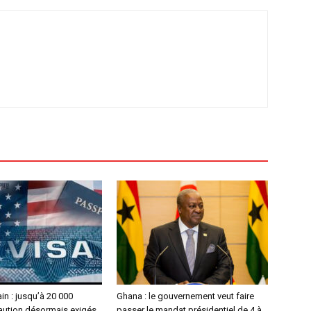
in : jusqu’à 20 000
Ghana : le gouvernement veut faire
caution désormais exigés
passer le mandat présidentiel de 4 à