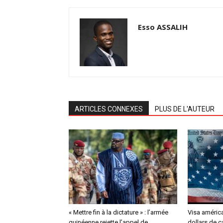
Esso ASSALIH
ARTICLES CONNEXES
PLUS DE L'AUTEUR
« Mettre fin à la dictature » : l’armée
Visa américa
guinéenne rejette l’appel de
dollars de 