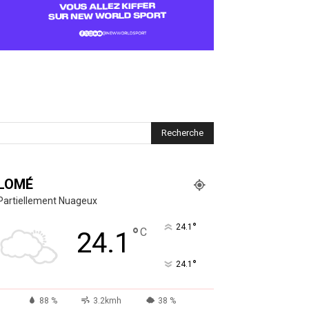
LOMÉ
Partiellement Nuageux
°
24.1
°
C
24.1
°
24.1
88 %
3.2kmh
38 %