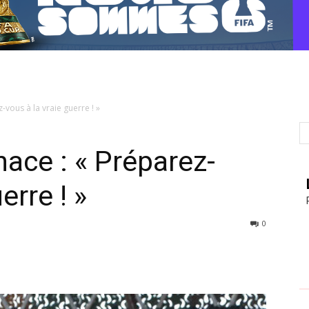
vous à la vraie guerre ! »
ace : « Préparez-
erre ! »
0