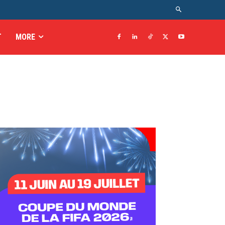
T
MORE