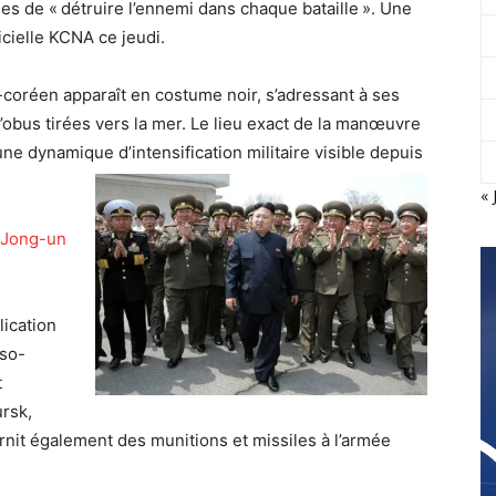
es de « détruire l’ennemi dans chaque bataille ». Une
icielle KCNA ce jeudi.
d-coréen apparaît en costume noir, s’adressant à ses
d’obus tirées vers la mer. Le lieu exact de la manœuvre
 une dynamique d’intensification militaire visible depuis
« 
 Jong-un
lication
sso-
t
ursk,
rnit également des munitions et missiles à l’armée