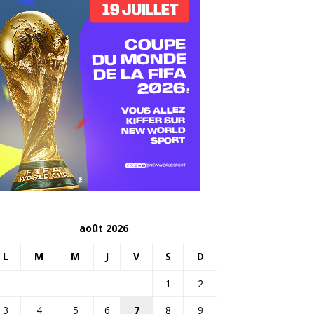
août 2026
L
M
M
J
V
S
D
1
2
3
4
5
6
7
8
9