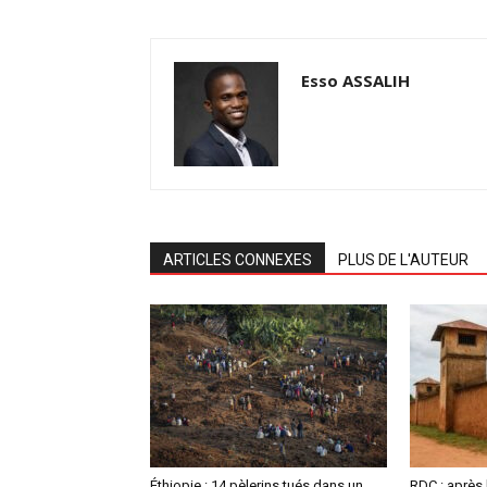
Esso ASSALIH
ARTICLES CONNEXES
PLUS DE L'AUTEUR
Éthiopie : 14 pèlerins tués dans un
RDC : après 