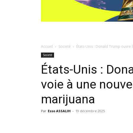
Accueil
Societé
États-Unis : Donald Trump ouvre la
Societé
États-Unis : Don
voie à une nouvel
marijuana
Par
Esso ASSALIH
-
19 décembre 2025