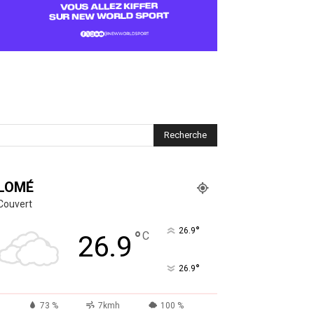
LOMÉ
Couvert
°
26.9
°
C
26.9
°
26.9
73 %
7kmh
100 %