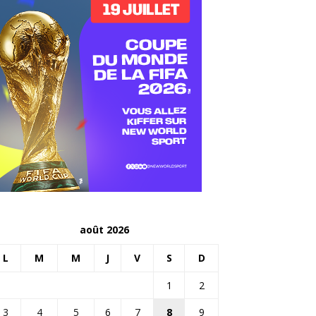
août 2026
L
M
M
J
V
S
D
1
2
3
4
5
6
7
8
9