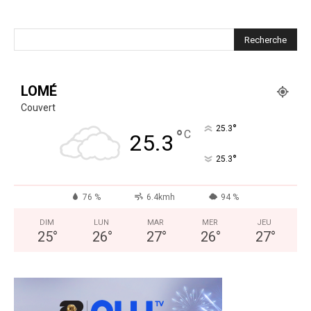
LOMÉ
Couvert
°
25.3
°
C
25.3
°
25.3
76 %
6.4kmh
94 %
DIM
LUN
MAR
MER
JEU
25
°
26
°
27
°
26
°
27
°