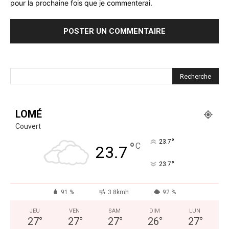
pour la prochaine fois que je commenterai.
LOMÉ
Couvert
°
23.7
°
C
23.7
°
23.7
91 %
3.8kmh
92 %
JEU
VEN
SAM
DIM
LUN
27
°
27
°
27
°
26
°
27
°