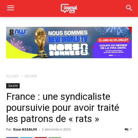
Accueil
Societé
Societé
France : une syndicaliste
poursuivie pour avoir traité
les patrons de « rats »
Par
Esso ASSALIH
-
2 décembre 2025
1