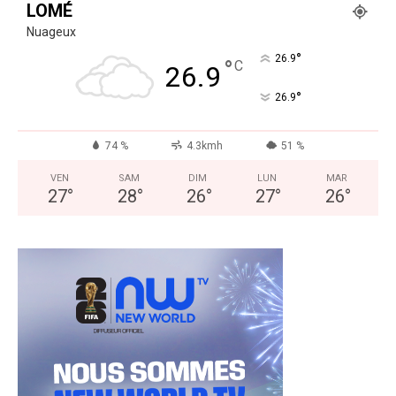
LOMÉ
Nuageux
°
26.9
°
C
26.9
°
26.9
74 %
4.3kmh
51 %
VEN
SAM
DIM
LUN
MAR
27
°
28
°
26
°
27
°
26
°