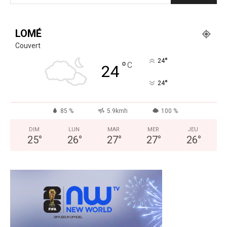
LOMÉ
Couvert
°
24
°
C
24
°
24
85 %
5.9kmh
100 %
DIM
LUN
MAR
MER
JEU
25
°
26
°
27
°
27
°
26
°