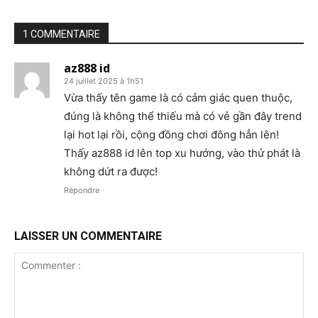
1 COMMENTAIRE
az888 id
24 juillet 2025 à 1h51
Vừa thấy tên game là có cảm giác quen thuộc,
đúng là không thể thiếu mà có vẻ gần đây trend
lại hot lại rồi, cộng đồng chơi đông hẳn lên!
Thấy az888 id lên top xu hướng, vào thử phát là
không dứt ra được!
Répondre
LAISSER UN COMMENTAIRE