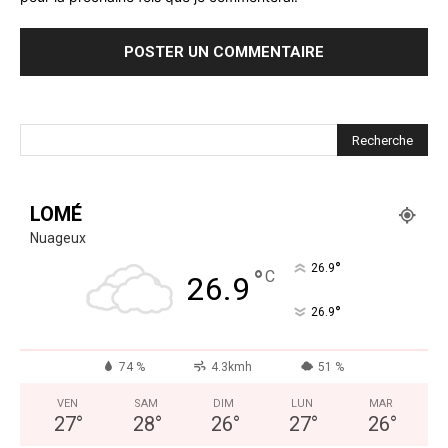
LOMÉ
Nuageux
°
26.9
°
C
26.9
°
26.9
74 %
4.3kmh
51 %
VEN
SAM
DIM
LUN
MAR
27
°
28
°
26
°
27
°
26
°