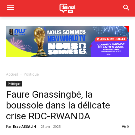
Accueil
Politique
Politique
Faure Gnassingbé, la
boussole dans la délicate
crise RDC-RWANDA
Par
Esso ASSALIH
-
23 avril 2025
0