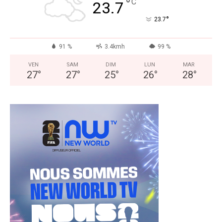
°
C
23.7
°
23.7
91 %
3.4kmh
99 %
VEN
SAM
DIM
LUN
MAR
27
°
27
°
25
°
26
°
28
°