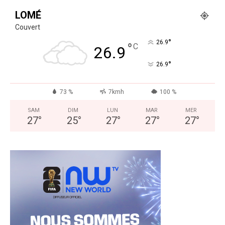
LOMÉ
Couvert
°
26.9
°
C
26.9
°
26.9
73 %
7kmh
100 %
SAM
DIM
LUN
MAR
MER
27
°
25
°
27
°
27
°
27
°