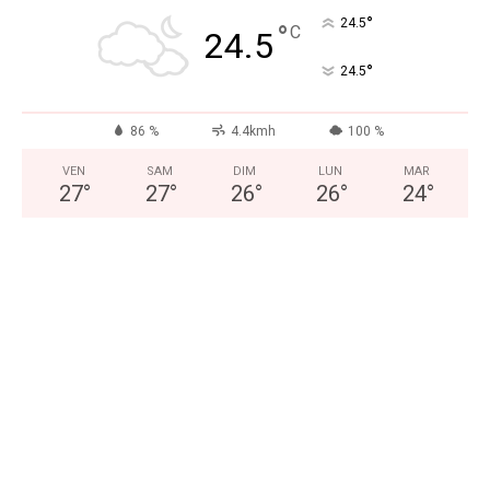
°
24.5
°
C
24.5
°
24.5
86 %
4.4kmh
100 %
VEN
SAM
DIM
LUN
MAR
27
°
27
°
26
°
26
°
24
°