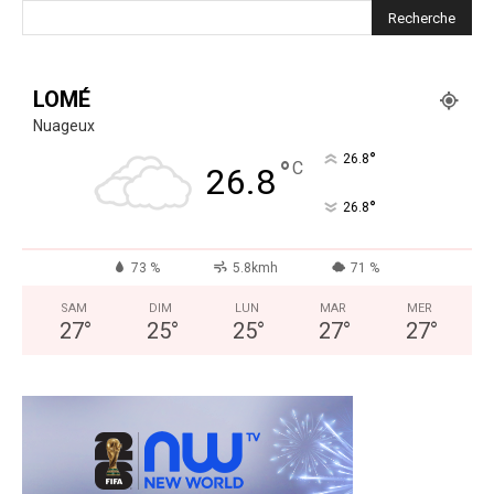
LOMÉ
Nuageux
°
26.8
°
C
26.8
°
26.8
73 %
5.8kmh
71 %
SAM
DIM
LUN
MAR
MER
27
°
25
°
25
°
27
°
27
°