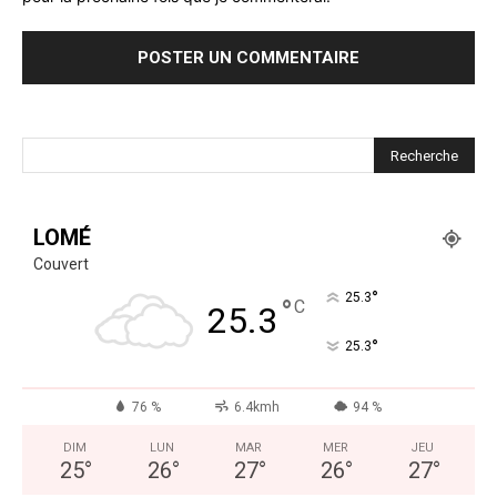
LOMÉ
Couvert
°
25.3
°
C
25.3
°
25.3
76 %
6.4kmh
94 %
DIM
LUN
MAR
MER
JEU
25
°
26
°
27
°
26
°
27
°