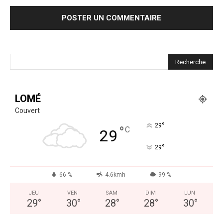
LOMÉ
Couvert
°
29
°
C
29
°
29
66 %
4.6kmh
99 %
JEU
VEN
SAM
DIM
LUN
29
°
30
°
28
°
28
°
30
°