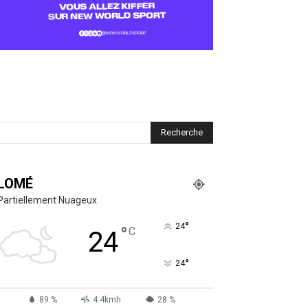
LOMÉ
Partiellement Nuageux
°
24
°
C
24
°
24
89 %
4.4kmh
28 %