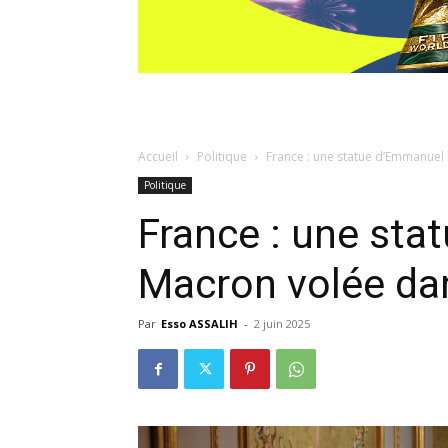
Accueil
Politique
France : une statue d’Emmanue
Politique
France : une st
Macron volée da
Par
Esso ASSALIH
-
2 juin 2025