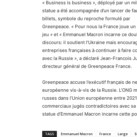
« Business is business », déployé par un mili
statue a été accompagnée d’un lancer de fa
billets, symbole du reproche formulé par
Greenpeace.
«
Pour nous la France joue un
jeu
»
et
«
Emmanuel Macron incarne ce dou
discours: il soutient l’Ukraine mais encoura
entreprises françaises à continuer à faire
avec la Russie
»
, a déclaré Jean-Francois Ju
directeur général de Greenpeace France.
Greenpeace accuse l’exécutif français de n
européenne vis-à-vis de la Russie. L’ONG me
russes dans l’Union européenne entre 2021 
commerciaux jugés contradictoires avec sa p
statue d’Emmanuel Macron incarne cette p
TAGS
Emmanuel Macron
France
Large
S