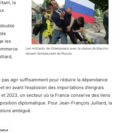
tant, la
ux
 double
ble
ge les
 commerce
Les militants de Greenpeace avec la statue de Macron,
devant l’ambassade de Russie.
lliard,
e pas agir suffisamment pour réduire la dépendance
t en avant l’explosion des importations d’engrais
et 2023, un secteur où la France conserve des liens
osition diplomatique. Pour Jean-François Julliard, la
osture ambiguë.
tatue