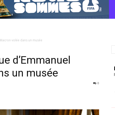
l Macron volée dans un musée
atue d’Emmanuel
ns un musée
0