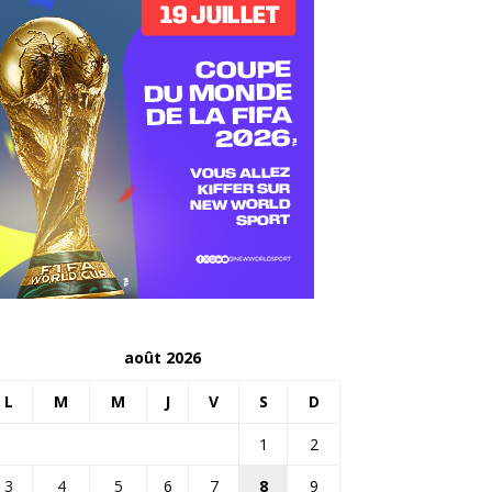
août 2026
L
M
M
J
V
S
D
1
2
3
4
5
6
7
8
9