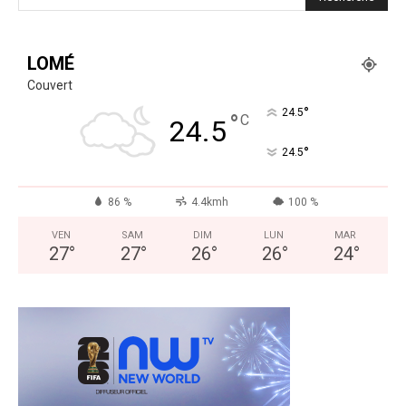
LOMÉ
Couvert
°
24.5
°
C
24.5
°
24.5
86 %
4.4kmh
100 %
VEN
SAM
DIM
LUN
MAR
27
°
27
°
26
°
26
°
24
°