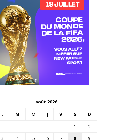
août 2026
L
M
M
J
V
S
D
1
2
3
4
5
6
7
8
9