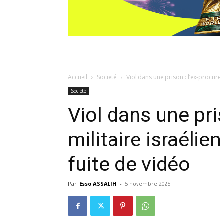
Accueil
Societé
Viol dans une prison : l’ex-procure
Societé
Viol dans une pri
militaire israéli
fuite de vidéo
Par
Esso ASSALIH
-
5 novembre 2025