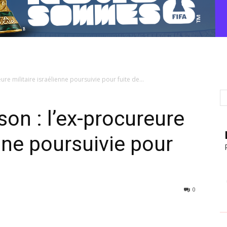
ure militaire israélienne poursuivie pour fuite de...
son : l’ex-procureure
enne poursuivie pour
0