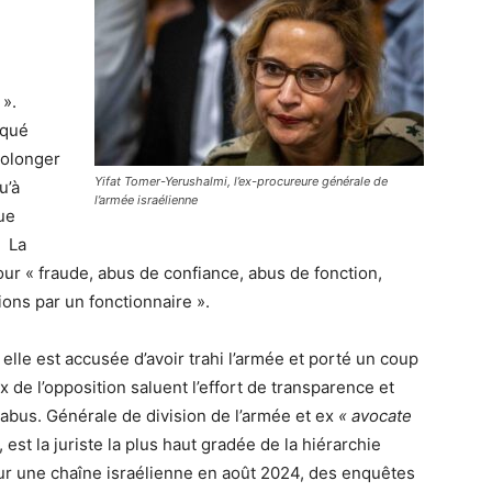
 ».
iqué
rolonger
Yifat Tomer-Yerushalmi, l’ex-procureure générale de
u’à
l’armée israélienne
ue
. La
ur « fraude, abus de confiance, abus de fonction,
tions par un fonctionnaire ».
 elle est accusée d’avoir trahi l’armée et porté un coup
ix de l’opposition saluent l’effort de transparence et
abus. Générale de division de l’armée et ex
« avocate
est la juriste la plus haut gradée de la hiérarchie
 sur une chaîne israélienne en août 2024, des enquêtes