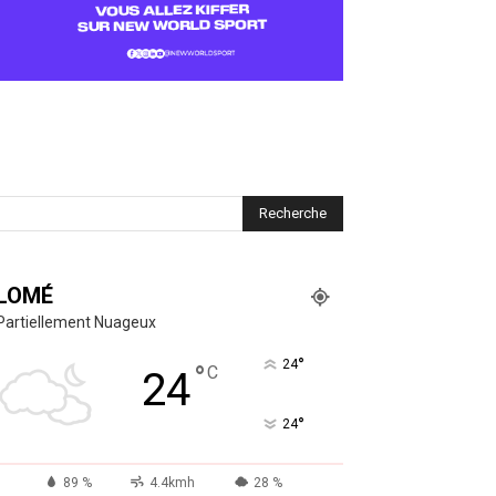
LOMÉ
Partiellement Nuageux
°
24
°
C
24
°
24
89 %
4.4kmh
28 %