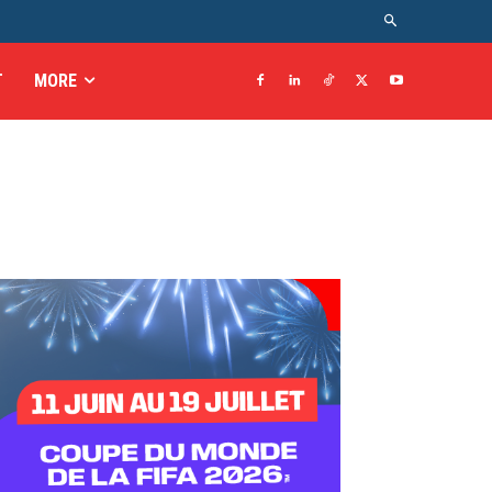
T
MORE