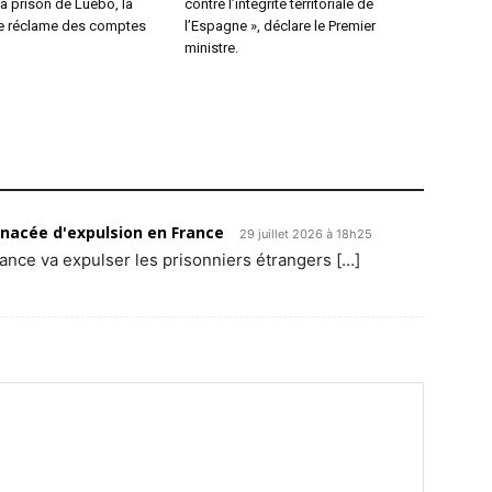
a prison de Luebo, la
contre l’intégrité territoriale de
ile réclame des comptes
l’Espagne », déclare le Premier
ministre.
enacée d'expulsion en France
29 juillet 2026 à 18h25
rance va expulser les prisonniers étrangers […]