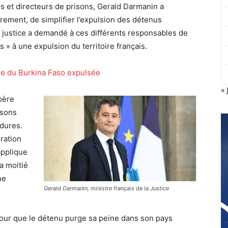
 et directeurs de prisons, Gerald Darmanin a
rement, de simplifier l’expulsion des détenus
la justice a demandé à ces différents responsables de
s » à une expulsion du territoire français.
ire du Burkina Faso expulsée
« 
père
isons
édures.
ération
applique
a moitié
ne
Gerald Darmanin, ministre français de la Justice
our que le détenu purge sa peine dans son pays