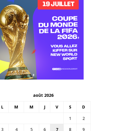
août 2026
L
M
M
J
V
S
D
1
2
3
4
5
6
7
8
9