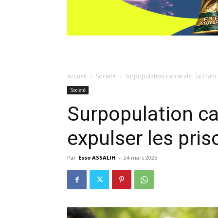
Accueil
Societé
Surpopulation carcérale : la Franc
Societé
Surpopulation car
expulser les pris
Par
Esso ASSALIH
-
24 mars 2025