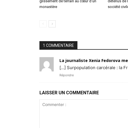
glissement de terrain au cœur d’un
détenus de l
monastère
société civ
1 COMMENTAIRE
La journaliste Xenia Fedorova m
[…] Surpopulation carcérale : la F
Répondre
LAISSER UN COMMENTAIRE