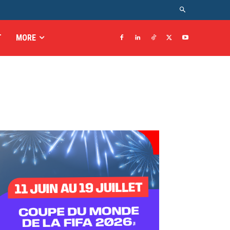
T
MORE