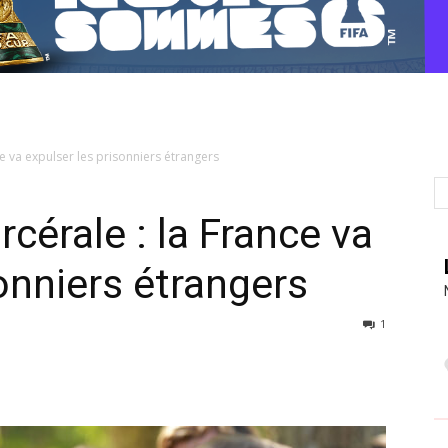
e va expulser les prisonniers étrangers
cérale : la France va
onniers étrangers
1