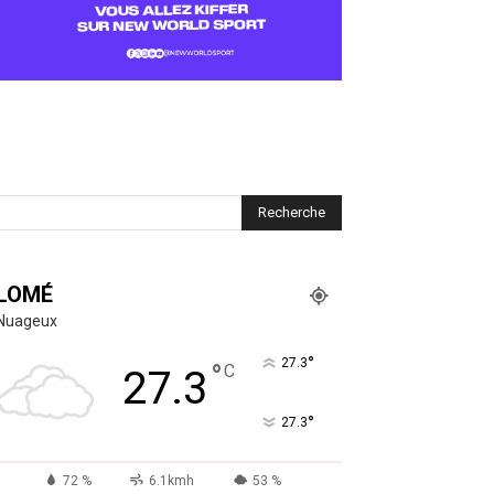
LOMÉ
Nuageux
°
27.3
°
C
27.3
°
27.3
72 %
6.1kmh
53 %